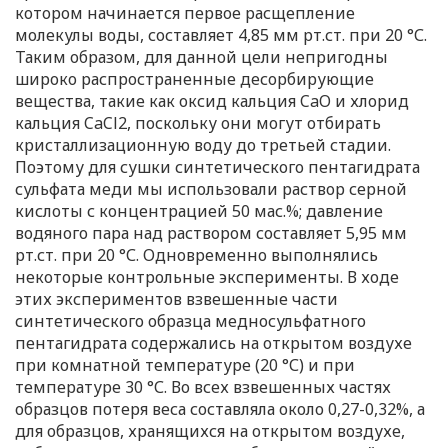
котором начинается первое расщепление
молекулы воды, составляет 4,85 мм рт.ст. при 20 °С.
Таким образом, для данной цели непригодны
широко распространенные десорбирующие
вещества, такие как оксид кальция CaO и хлорид
кальция CaCl2, поскольку они могут отбирать
кристаллизационную воду до третьей стадии.
Поэтому для сушки синтетического пентагидрата
сульфата меди мы использовали раствор серной
кислоты с концентрацией 50 мас.%; давление
водяного пара над раствором составляет 5,95 мм
рт.ст. при 20 °С. Одновременно выполнялись
некоторые контрольные эксперименты. В ходе
этих экспериментов взвешенные части
синтетического образца медносульфатного
пентагидрата содержались на открытом воздухе
при комнатной температуре (20 °С) и при
температуре 30 °С. Во всех взвешенных частях
образцов потеря веса составляла около 0,27-0,32%, а
для образцов, хранящихся на открытом воздухе,