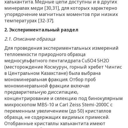
халькантита. Медные цепи доступны и в других
минералах меди [30,31], для которых характерно
упорядочение магнитных моментов при низких
температурах [32-37].
2. Экспериментальный раздел
2.1. Описание образца
Для проведения экспериментальных измерений
теплоемкости природного образца
медносульфатного пентагидрата CuSO4 5H2O
(месторождение Космурун, горный хребет Чингис
в Центральном Казахстане) была выбрана
мономинеральная фракция. Отбор проб
мономинеральной фракции включал
предварительную диссипацию,
концентрирование и селекцию под бинокулярным
микроскопом MBS-10 и Carl Zeiss Stemi-2000C с
переменным увеличением (до 50) кристаллов
образца, не содержащих видимых примесей.
Отобранные кристаллы халькантита имеют