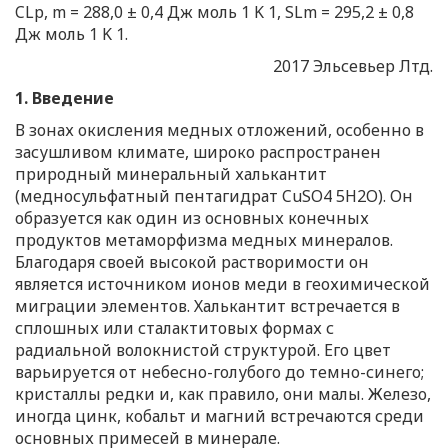
CLp, m = 288,0 ± 0,4 Дж моль 1 K 1, SLm = 295,2 ± 0,8
Дж моль 1 K 1.
2017 Эльсевьер Лтд.
1. Введение
В зонах окисления медных отложений, особенно в
засушливом климате, широко распространен
природный минеральный халькантит
(медносульфатный пентагидрат CuSO4 5H2O). Он
образуется как один из основных конечных
продуктов метаморфизма медных минералов.
Благодаря своей высокой растворимости он
является источником ионов меди в геохимической
миграции элементов. Халькантит встречается в
сплошных или сталактитовых формах с
радиальной волокнистой структурой. Его цвет
варьируется от небесно-голубого до темно-синего;
кристаллы редки и, как правило, они малы. Железо,
иногда цинк, кобальт и магний встречаются среди
основных примесей в минерале.