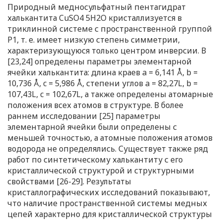
Природный медносульфатный пентагидрат
халькантита CuSO4 5H2O кристаллизуется в
триклинной системе с пространственной группой
P1, т. е. имеет низкую степень симметрии,
характеризующуюся только центром инверсии. В
[23,24] определены параметры элементарной
ячейки халькантита: длина краев a = 6,141 Å, b =
10,736 Å, c = 5,986 Å, степени углов a = 82,27L, b =
107,43L, c = 102,67L, а также определены атомарные
положения всех атомов в структуре. В более
раннем исследовании [25] параметры
элементарной ячейки были определены с
меньшей точностью, а атомные положения атомов
водорода не определялись. Существует также ряд
работ по синтетическому халькантиту с его
кристаллической структурой и структурными
свойствами [26-29]. Результаты
кристаллографических исследований показывают,
что наличие пространственной системы медных
цепей характерно для кристаллической структуры