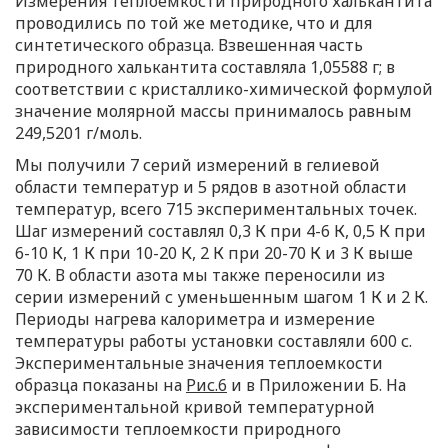
Измерения теплоемкости природного халькантита
проводились по той же методике, что и для
синтетического образца. Взвешенная часть
природного халькантита составляла 1,05588 г; в
соответствии с кристаллико-химической формулой
значение молярной массы принималось равным
249,5201 г/моль.
Мы получили 7 серий измерений в гелиевой
области температур и 5 рядов в азотной области
температур, всего 715 экспериментальных точек.
Шаг измерений составлял 0,3 К при 4-6 К, 0,5 К при
6-10 К, 1 К при 10-20 К, 2 К при 20-70 К и 3 К выше
70 К. В области азота мы также переносили из
серии измерений с уменьшенным шагом 1 К и 2 К.
Периоды нагрева калориметра и измерение
температуры работы установки составляли 600 с.
Экспериментальные значения теплоемкости
образца показаны на
Рис.6
и в Приложении Б. На
экспериментальной кривой температурной
зависимости теплоемкости природного