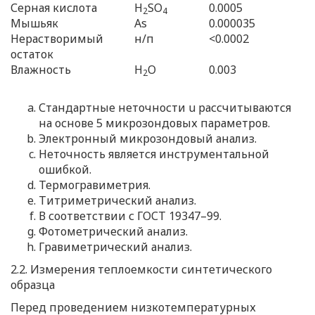
Серная кислота
H
SO
0.0005
2
4
Мышьяк
As
0.000035
Нерастворимый
н/п
<0.0002
остаток
Влажность
H
O
0.003
2
Стандартные неточности u рассчитываются
на основе 5 микрозондовых параметров.
Электронный микрозондовый анализ.
Неточность является инструментальной
ошибкой.
Термогравиметрия.
Титриметрический анализ.
В соответствии с ГОСТ 19347–99.
Фотометрический анализ.
Гравиметрический анализ.
2.2. Измерения теплоемкости синтетического
образца
Перед проведением низкотемпературных