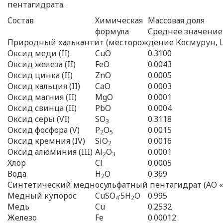
пентагидрата.
Состав
Химическая
Массовая доля
формула
Среднее значение
Природный халькантит (месторождение Космурун, 
Оксид меди (II)
CuO
0.3100
Оксид железа (II)
FeO
0.0043
Оксид цинка (II)
ZnO
0.0005
Оксид кальция (II)
CaO
0.0003
Оксид магния (II)
MgO
0.0001
Оксид свинца (II)
PbO
0.0004
Оксид серы (VI)
SO
0.3118
3
Оксид фосфора (V)
P
O
0.0015
2
5
Оксид кремния (IV)
SiO
0.0016
2
Оксид алюминия (III)
Al
O
0.0001
2
3
Хлор
Cl
0.0005
Вода
H
O
0.369
2
Синтетический медносульфатный пентагидрат (АО «
Медный купорос
CuSO
·5H
O
0.995
4
2
Медь
Cu
0.2532
Железо
Fe
0.00012