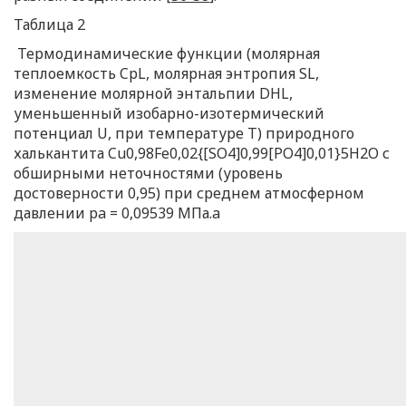
Таблица 2
Термодинамические функции (молярная
теплоемкость CpL, молярная энтропия SL,
изменение молярной энтальпии DHL,
уменьшенный изобарно-изотермический
потенциал U, при температуре T) природного
халькантита Cu0,98Fe0,02{[SO4]0,99[PO4]0,01}5H2O с
обширными неточностями (уровень
достоверности 0,95) при среднем атмосферном
давлении pa = 0,09539 МПа.a