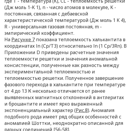
где T - температура (K), CL - теплоемкость решетки
(Дж моль 1-K 1), n - число атомов в молекуле, K -
постоянная, связанная с дебаевской
характеристической температурой (Дж моль 1 K 4),
R - универсальная газовая постоянная, m -
эмпирический коэффициент.
На
Рисунке 7
показана теплоемкость халькантита в
координатах ln (Cp/T3) относительно ln (1 Cp/3Rn). В
Приложении D приведены расчетные значения
теплоемкости решетки и значения аномальной
консистенции, полученные как разность между
экспериментальной теплоемкостью и
теплоемкостью решетки. Полученное завершение
фазового перехода в халькантите при температуре
от 4 до 13 К несколько отличается от ранее
выявленных магнитных отклонений в антлеритах
и брошантите и имеет ярко выраженный
экспоненциальный характер (
Рис.8
). Аномалия
подобного рода имеет ряд общих особенностей с
аномалией Шоттки, неоднократно описанной для
разных соединений [
56-58
].