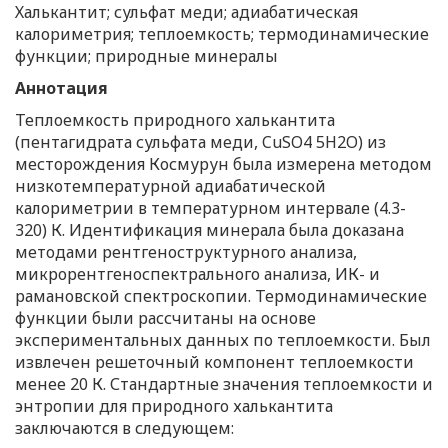
Халькантит; сульфат меди; адиабатическая
калориметрия; теплоемкость; термодинамические
функции; природные минералы
Аннотация
Теплоемкость природного халькантита
(пентагидрата сульфата меди, CuSO4 5H2O) из
месторождения Космурун была измерена методом
низкотемпературной адиабатической
калориметрии в температурном интервале (4.3-
320) К. Идентификация минерала была доказана
методами рентгеноструктурного анализа,
микрорентгеноспектрального анализа, ИК- и
рамановской спектроскопии. Термодинамические
функции были рассчитаны на основе
экспериментальных данных по теплоемкости. Был
извлечен решеточный компонент теплоемкости
менее 20 К. Стандартные значения теплоемкости и
энтропии для природного халькантита
заключаются в следующем: