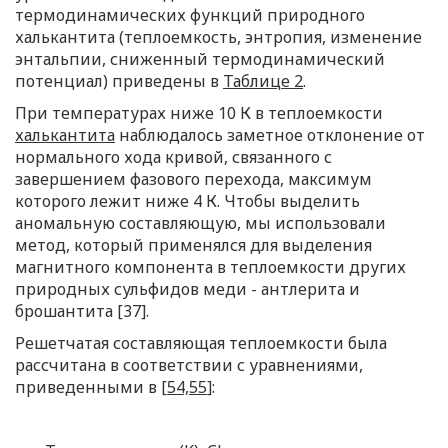
термодинамических функций природного
халькантита (теплоемкость, энтропия, изменение
энтальпии, сниженный термодинамический
потенциал) приведены в
Таблице 2
.
При температурах ниже 10 К в теплоемкости
халькантита
наблюдалось заметное отклонение от
нормального хода кривой, связанного с
завершением фазового перехода, максимум
которого лежит ниже 4 К. Чтобы выделить
аномальную составляющую, мы использовали
метод, который применялся для выделения
магнитного компонента в теплоемкости других
природных сульфидов меди - антлерита и
брошантита [37].
Решетчатая составляющая теплоемкости была
рассчитана в соответствии с уравнениями,
приведенными в [
54,55
]: